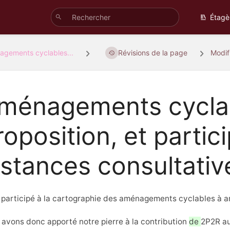
Étagè
gements cyclables...
Révisions de la page
Modif
ménagements cyclab
roposition, et partic
nstances consultativ
 participé à la cartographie des aménagements cyclables à am
avons donc apporté notre pierre à la contribution
de
2P2R au