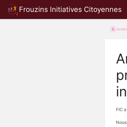
Frouzins Initiatives Citoyennes
Aména
A
p
i
FIC a
Nous 