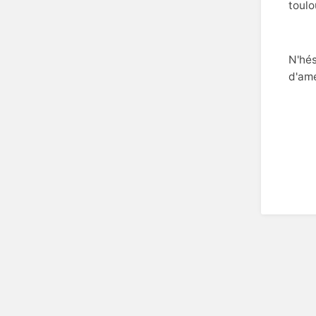
toulo
N'hés
d'am