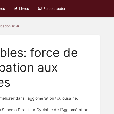
res
Livres
Se connecter
ication #146
les: force de
ipation aux
es
éliorer dans l'agglomération toulousaine.
 Schéma Directeur Cyclable de l'Agglomération